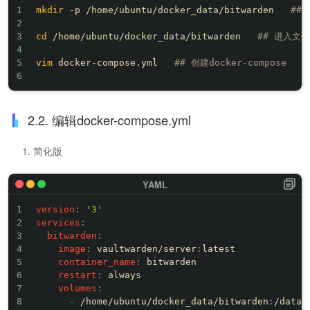
mkdir
 -p /home/ubuntu/docker_data/bitwarden   
##
cd
 /home/ubuntu/docker_data/bitwarden   
## 进入文
vim
 docker-compose.yml   
## 创建docker-compose
2.2. 编辑docker-compose.yml
简化版
version
:
'3'
services
:
bitwarden
:
image
:
 vaultwarden/server
:
latest

container_name
:
 bitwarden

restart
:
 always

volumes
:
-
 /home/ubuntu/docker_data/bitwarden
:
/data
