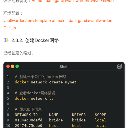
详细配置说明：
Home · dani-garcia/vaultwarden Wiki · GitHub
环境配置：
vaultwarden/.env.template at main · dani-garcia/vaultwarden ·
GitHub
2.3.2. 创建Docker网络
已经创建的略过。
# 创建一个公用的docker网络
docker
 network create mynet

# 查看docker网络情况
docker
 network 
ls
# 显示如下信息
NETWORK ID     NAME      DRIVER    SCOPE

0134ad30defd   bridge    bridge    
local
29474e75ede0   
host
host
local