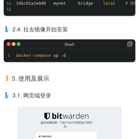
33bc01a2e0d0   mynet     bridge    
local
# 刚
2.4. 拉去镜像开始安装
docker-compose
3. 使用及展示
3.1. 网页端登录