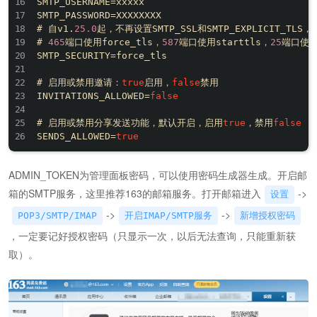
SMTP_USERNAME=xxxxx

SMTP_PASSWORD=XXXXXXXX

# 自v1.
25.0
起，不再设置SMTP_SSL和SMTP_EXPLICIT_TLS，
# 
465
端口使用force_tls，
587
端口使用starttls，
25
端口使用o
SMTP_SECURITY=force_tls

# 启用或禁用邀请：
true
启用，
false
禁用

INVITATIONS_ALLOWED=
false
# 启用或禁用分享发送功能，默认开启，启用
true
，禁用
false
SENDS_ALLOWED=
true
ADMIN_TOKEN为管理面板密码，可以使用密码生成器生成。开启邮
箱的SMTP服务，这里推荐163的邮箱服务。打开邮箱进入
->
设置
->
->
POP3/SMTP/IMAP
开启IMAP/SMTP服务
新增授权密码
，一定要记好授权密码（只显示一次，以后无法查询，只能重新获
取）。