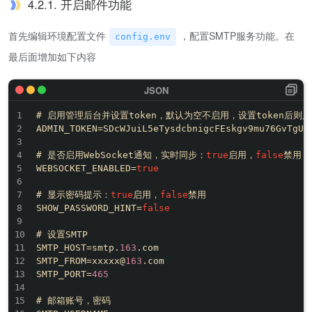
4.2.1. 开启邮件功能
首先编辑环境配置文件
，配置SMTP服务功能。在
config.env
最后面增加如下内容
# 启用管理后台并设置token，默认为空不启用，设置token后则
ADMIN_TOKEN=SDcWJuiL5eTysdcbnigcFEskgv9mu76GvTgUEq
# 是否启用WebSocket通知，实时同步：
true
启用，
false
禁用

WEBSOCKET_ENABLED=
true
# 显示密码提示：
true
启用，
false
禁用

SHOW_PASSWORD_HINT=
false
# 设置SMTP

SMTP_HOST=smtp.
163
.com

SMTP_FROM=xxxxx@
163
.com

SMTP_PORT=
465
# 邮箱账号，密码
