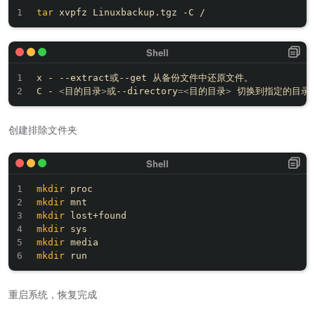
tar
x - --extract或--get 从备份文件中还原文件。

C - 
<
目的目录
>
或--directory
=
<
目的目录
>
创建排除文件夹
mkdir
mkdir
mkdir
mkdir
mkdir
mkdir
重启系统，恢复完成