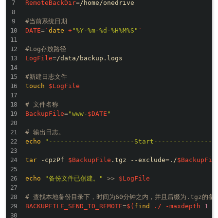
RemoteBackDir
=
/home/onedrive

#当前系统日期
DATE
=
`
date
 +
"%Y-%m-%d-%H%M%S"
`
#Log存放路径
LogFile
=
/data/backup.logs

#新建日志文件
touch
$LogFile
# 文件名称
BackupFile
=
"www-
$DATE
"
# 输出日志。
echo
"----------------------Start----------------
tar
 -cpzPf 
$BackupFile
.tgz --exclude
=
./
$BackupFil
echo
"备份文件已创建。"
>>
$LogFile
# 查找本地备份目录下，时间为60分钟之内，并且后缀为.tgz的备
BACKUPFILE_SEND_TO_REMOTE
=
$(
find
 ./ -maxdepth 
1
 -