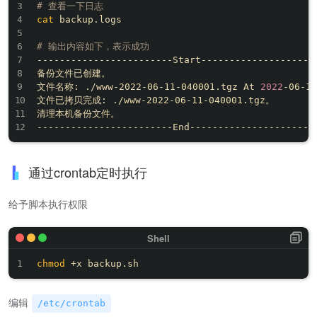
# 查看一下日志
cat
 backup.logs

# 输出内容如下，表示成功
------------------------Start---------------------
备份文件已创建。

文件名称: ./www-2022-06-11-040001.tgz At 
2022
-06-11
文件已拷贝完成: ./www-2022-06-11-040001.tgz。

清理本机备份文件。

通过crontab定时执行
给予脚本执行权限
chmod
编辑
/etc/crontab