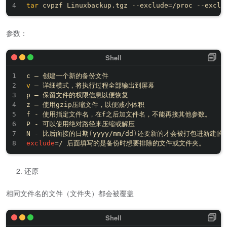
tar
 cvpzf Linuxbackup.tgz --exclude
=
/proc --exclu
参数：
v
 – 详细模式，将执行过程全部输出到屏幕

p – 保留文件的权限信息以便恢复

z – 使用gzip压缩文件，以便减小体积

f - 使用指定文件名，在f之后加文件名，不能再接其他参数。

P - 可以使用绝对路径来压缩或解压

N - 比后面接的日期
(
yyyy/mm/dd
)
exclude
=
还原
相同文件名的文件（文件夹）都会被覆盖