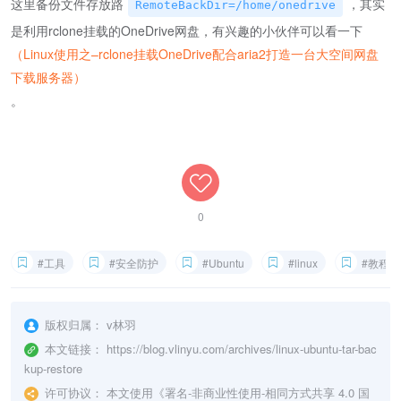
这里备份文件存放路
，其实
RemoteBackDir=/home/onedrive
是利用rclone挂载的OneDrive网盘，有兴趣的小伙伴可以看一下
（Linux使用之–rclone挂载OneDrive配合aria2打造一台大空间网盘
下载服务器）
。
0
#工具
#安全防护
#Ubuntu
#linux
#教程
版权归属：
v林羽
本文链接：
https://blog.vlinyu.com/archives/linux-ubuntu-tar-bac
kup-restore
许可协议：
本文使用《
署名-非商业性使用-相同方式共享 4.0 国