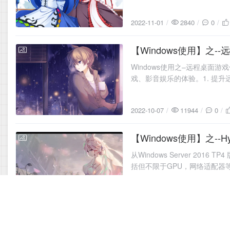
务进行功能测试和升级等操作
2022-11-01
2840
0
【Windows使用】之
2022-10-07
Windows使用之–远程桌面
戏、影音娱乐的体验。1. 提升
2022-10-07
11944
0
【Windows使用】之--
2022-10-07
从Windows Server 201
括但不限于GPU，网络适配器
2022-10-07
50433
2
【Linux使用】之--Arch
2022-07-17