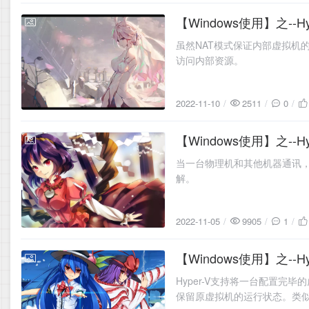
【Windows使用】之--
2022-11-10
虽然NAT模式保证内部虚拟机
访问内部资源。
2022-11-10
2511
0
【Windows使用】之-
2022-11-05
当一台物理机和其他机器通讯，
解。
2022-11-05
9905
1
【Windows使用】之--
2022-11-01
Hyper-V支持将一台配置
保留原虚拟机的运行状态。类