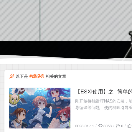
#虚拟机
以下是
相关的文章
【ESXI使用】之--简
2023-01-11
刚开始接触群晖NAS的安装，
导编译等问题，使的群晖引导
译过程能够正常访问GitHub，
2023-01-11
3058
0