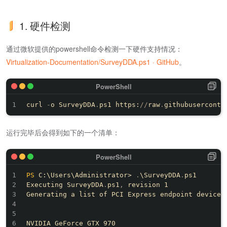
1. 硬件检测
通过微软提供的powershell命令检测一下硬件支持情况：
Virtualization-Documentation/SurveyDDA.ps1 · GitHub
。
curl 
-
o SurveyDDA
.
ps1 https:
/
/
raw
.
githubuserconte
运行完毕后会得到如下的一个清单：
PS
 C:\Users\Administrator> 
.
\SurveyDDA
.
ps1

Executing SurveyDDA
.
ps1
,
 revision 1

Generating a list of PCI Express endpoint devices

NVIDIA GeForce GTX 970
