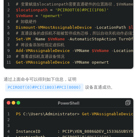
# 变量赋值$locationpath需要直通硬件的位置路径，$VmNa
$locationpath
 = 
'PCIROOT(0)#PCI(1F06)'
$VmName
 = 
'openwrt'
# 卸载硬件
Dismount-VMHostAssignableDevice
-
LocationPath 
$lo
# 直通设备的虚拟机不能被暂停或热迁移，所以自动关机动作必须为 AC
Set-VM
-
Name 
$VmName
-
# 将设备添加给指定虚拟机
Add-VMAssignableDevice
-
VMName 
$VmName
-
LocationP
# 查看虚拟机直通设备情况
Get-VMAssignableDevice
-
通过上面命令可以得到如下信息，证明
设备直通成功。
PCIROOT(0)#PCI(1B03)#PCI(0000)
PS
 C:\Users\Administrator> 
Get-VMAssignableDevice
InstanceID       : PCIP\VEN_8086&DEV_1533&SUBSYS_1