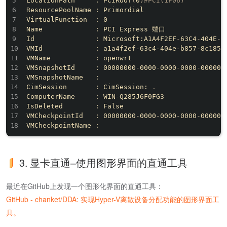
LocationPath     : PCIROOT
(
0
)
#PCI(1F06)
ResourcePoolName : Primordial

VirtualFunction  : 0

Name             : PCI Express 端口

Id               : Microsoft:A1A4F2EF
-
63C4
-
404E
-
B
VMId             : a1a4f2ef
-
63c4
-
404e
-
b857
-
8c18504
VMName           : openwrt

VMSnapshotId     : 00000000
-
0000
-
0000
-
0000
-
0000000
VMSnapshotName   :

CimSession       : CimSession: 
.
ComputerName     : WIN
-
Q285J6F0FG3

IsDeleted        : False

VMCheckpointId   : 00000000
-
0000
-
0000
-
0000
-
0000000
3. 显卡直通–使用图形界面的直通工具
最近在GitHub上发现一个图形化界面的直通工具：
GitHub - chanket/DDA: 实现Hyper-V离散设备分配功能的图形界面工
具。