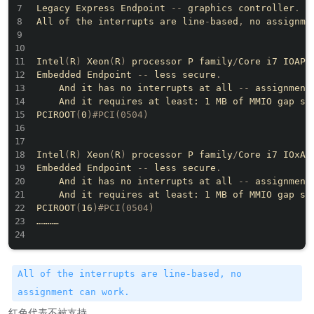
Legacy Express Endpoint 
--
 graphics controller
.
All of the interrupts are line
-
based
,
 no assignme
Intel
(
R
)
 Xeon
(
R
)
 processor P family
/
Core i7 IOAPI
Embedded Endpoint 
--
 less secure
.
    And it has no interrupts at all 
--
 assignment
    And it requires at least: 1 MB of MMIO gap spa
PCIROOT
(
0
)
#PCI(0504)
Intel
(
R
)
 Xeon
(
R
)
 processor P family
/
Core i7 IOxAP
Embedded Endpoint 
--
 less secure
.
    And it has no interrupts at all 
--
 assignment
    And it requires at least: 1 MB of MMIO gap spa
PCIROOT
(
16
)
#PCI(0504)
…………

All of the interrupts are line-based, no
assignment can work.
红色代表不被支持