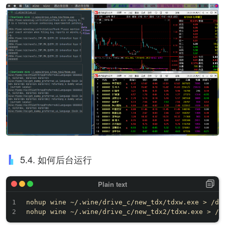
5.4. 如何后台运行
nohup wine ~/.wine/drive_c/new_tdx/tdxw.exe > /dev