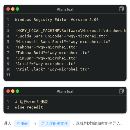
Windows Registry Editor Version 5.00

[HKEY_LOCAL_MACHINE\Software\Microsoft\Windows NT\
"Lucida Sans Unicode"="wqy-microhei.ttc"

"Microsoft Sans Serif"="wqy-microhei.ttc"

"Tahoma"="wqy-microhei.ttc"

"Tahoma Bold"="wqy-microhei.ttc"

"SimSun"="wqy-microhei.ttc"

"Arial"="wqy-microhei.ttc"

"Arial Black"="wqy-microhei.ttc"

# 运行wine注册表

进入
->
，选择刚才编辑的文件导入。
注册表
导入注册表文件