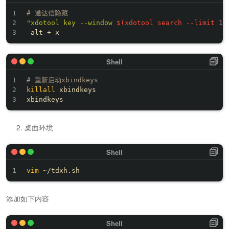
# 通达信隐藏  
"xdotool key --window 
$(
xdotool search --limit 
1
 
# 重新启动xbindkeys
killall
 xbindkeys

桌面环境
vim
添加如下内容