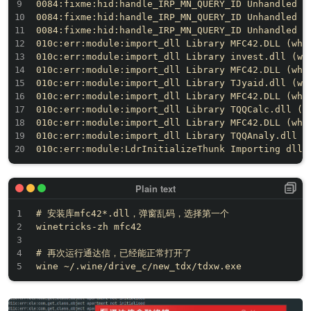
0084:fixme:hid:handle_IRP_MN_QUERY_ID Unhandled ty
0084:fixme:hid:handle_IRP_MN_QUERY_ID Unhandled ty
0084:fixme:hid:handle_IRP_MN_QUERY_ID Unhandled ty
010c:err:module:import_dll Library MFC42.DLL (whi
010c:err:module:import_dll Library invest.dll (wh
010c:err:module:import_dll Library MFC42.DLL (whi
010c:err:module:import_dll Library TJyaid.dll (wh
010c:err:module:import_dll Library MFC42.DLL (whi
010c:err:module:import_dll Library TQQCalc.dll (w
010c:err:module:import_dll Library MFC42.DLL (whi
010c:err:module:import_dll Library TQQAnaly.dll (
# 安装库mfc42*.dll，弹窗乱码，选择第一个

winetricks-zh mfc42

# 再次运行通达信，已经能正常打开了
