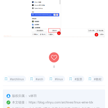
0
#archlinux
#arch
#linux
#股票
#教程
版权归属：
v林羽
本文链接：
https://blog.vlinyu.com/archives/linux-wine-tdx