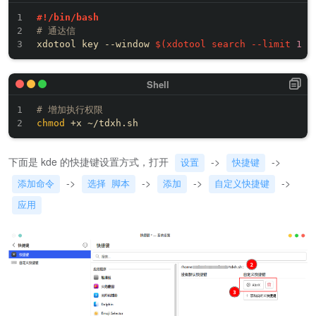
#!/bin/bash
# 通达信
xdotool key --window 
$(
xdotool search --limit 
1
 -
# 增加执行权限
chmod
下面是 kde 的快捷键设置方式，打开
->
->
设置
快捷键
->
->
->
->
添加命令
选择 脚本
添加
自定义快捷键
应用