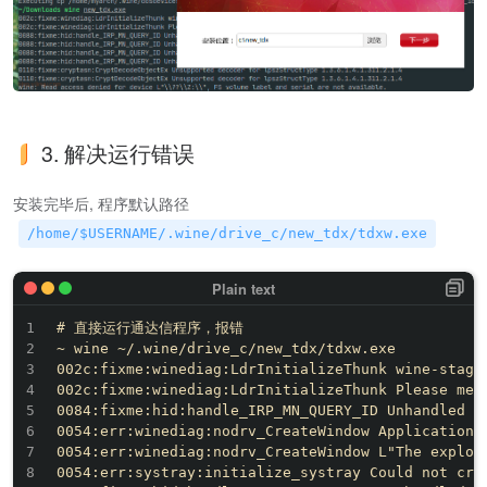
3. 解决运行错误
安装完毕后, 程序默认路径
/home/$USERNAME/.wine/drive_c/new_tdx/tdxw.exe
# 直接运行通达信程序，报错

~ wine ~/.wine/drive_c/new_tdx/tdxw.exe  

002c:fixme:winediag:LdrInitializeThunk wine-stagi
002c:fixme:winediag:LdrInitializeThunk Please men
0084:fixme:hid:handle_IRP_MN_QUERY_ID Unhandled ty
0054:err:winediag:nodrv_CreateWindow Application 
0054:err:winediag:nodrv_CreateWindow L"The explore
0054:err:systray:initialize_systray Could not crea