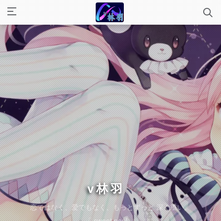
v林羽
_
恋ではなく、爱でもなく、もっとずっと 深く重い。
「 sweet pool 」